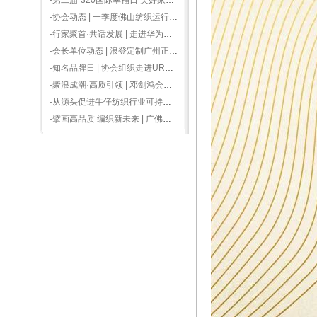
·
第二届“320国际幸福日 美好家居节”启动，浪登服装获“有家就有佛山造”产业IP使用授牌
·
协会动态 | 一季度佛山纺织运行积极向好，际华3506服装公司到访佛山
·
行家聚首·共话发展 | 走进华为松山湖思享会，参加全省纺织行业协（商）会交流会
·
会长单位动态 | 浪登定制广州正佳广场店盛大开业
·
知名品牌日 | 协会组织走进UR、SHEIN沉浸式体会品牌打造和柔性供应链理念
·
聚浪成潮·高质引领 | 邓剑鸿会长出席2024广州时装周发布会
·
从源头促进牛仔纺织行业可持续发展”交流会——走进南金纺织全国首台Autocoro10气流纺纱生产线
·
擘画高品质 编织新未来 | 广佛深纺织服装供应链大会暨协会20周年再出发圆满成功！