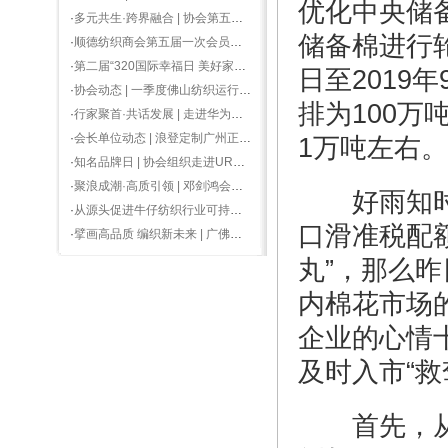
优化中央储
·
多元共生·跨界融合 | 协会第五届第三次会员大会暨发展纺织新质生产力圆满举行！
储备棉进行轮
·
顺德纺织商会第五届一次会员大会暨20周年庆典圆满成功，廿载同行谱华章，初心如磐向未来！
·
第二届“320国际幸福日 美好家居节”启动，浪登服装获“有家就有佛山造”产业IP使用授牌
日至2019
·
协会动态 | 一季度佛山纺织运行积极向好，际华3506服装公司到访佛山
排为100
·
行家聚首·共话发展 | 走进华为松山湖思享会，参加全省纺织行业协（商）会交流会
·
会长单位动态 | 浪登定制广州正佳广场店盛大开业
1万吨左右。
·
知名品牌日 | 协会组织走进UR、SHEIN沉浸式体会品牌打造和柔性供应链理念
·
聚浪成潮·高质引领 | 邓剑鸿会长出席2024广州时装周发布会
好雨知时节
·
从源头促进牛仔纺织行业可持续发展”交流会——走进南金纺织全国首台Autocoro10气流纺纱生产线
口滑准税配
·
擘画高品质 编织新未来 | 广佛深纺织服装供应链大会暨协会20周年再出发圆满成功！
丸”，那么
内棉花市场
企业的心情
及时入市“
首先，从时